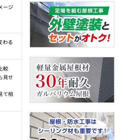
メージ
変わる
比較
も見せ
見て相