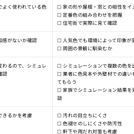
でよく使われている色
☐ 家の形や屋根・窓との相性をイ
☐ 定番色の組み合わせを把握
☐ 住宅街で実際に見て確認
和感がないか確認
☐ 人気色でも環境によって印象が
☐ 周囲の景観に馴染むか
変わるので、シミュレ
☐ シミュレーションで複数の色を
確認
☐ 業者に色見本や外壁材での違い
てもらう
☐ 家族でシミュレーション結果を
談
できるかを考慮
☐ 汚れの目立ちにくさ
☐ 色褪せのしにくさや防汚性
☐ 軒下や雨だれ対策も考慮