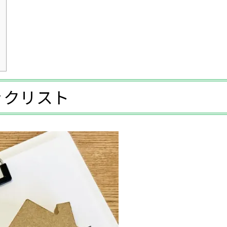
！
ックリスト