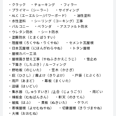
クラック
チョーキング
フィラー
プライマー（シーラー）
サイディング
ALC（エーエルシー/パワーボード）
油性塗料
水性塗料
シーリング（コーキング）工事
バルコニー
ベランダ
アスファルト防水
ウレタン防水
シート防水
塗膜防水（とまくぼうすい）
陸屋根（ろくやね・りくやね）
セメント瓦屋根
日本瓦屋根（にほんがわらやね）
トタン屋根
屋根カバー工法
屋根葺き替え工事（やねふきかえこうじ）
雪止め
下葺き（したぶき）/ ルーフィング
野地板（のじいた）
笠木（かさぎ）
庇（ひさし）/ 霧よけ（きりよけ）
戸袋（とぶくろ）
雨戸（あまど）
幕板（まくいた）
這樋（はいどい）
集水器 （しゅうすいき）/上合（じょうごう）
雨どい
棟板金（むねばんきん）
軒天（のきてん）
破風（はふ）
貫板（ぬきいた）
ケラバ
寄棟屋根（よせむねやね）
切妻屋根（きりづまやね）
大棟（おおむね）