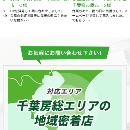
市 O様
千葉県市原市 S様
HPを拝見して問い合わせしました。
台風のあと、雨の日に雨漏りして、ホ
た
台風の影響で庭先に屋根の部品？みた
ームページで探して電話しました。 見
いな物が･･･
てもらう･･･