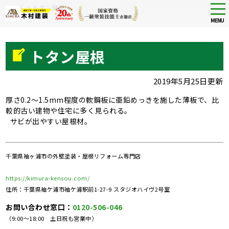
Skip
tog
HOME
>
トタン屋根
nav
to
MENU
main
content
トタン屋根
2019年5月25日更新
厚さ0.2～1.5mm程度の軟鋼板に亜鉛めっきを施した薄板で、比
較的古い建物や住宅に多く見られる。
サビが出やすい屋根材。
千葉県袖ヶ浦市の外壁塗装・屋根リフォーム専門店
https://kimura-kensou.com/
住所：千葉県袖ケ浦市袖ケ浦駅前1-27-9 スタジオハイヴ2号室
お問い合わせ窓口：
0120-506-046
（9:00～18:00 土日祝も営業中）