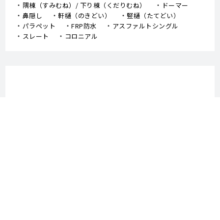
隅棟（すみむね）/ 下り棟（くだりむね）
ドーマー
鼻隠し
軒樋（のきどい）
竪樋（たてどい）
パラペット
FRP防水
アスファルトシングル
スレート
コロニアル