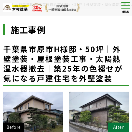
Skip
tog
HOME
>
施工事例
>
千葉県市原市H様邸・50坪｜外壁塗装・屋根塗装工事・
nav
to
MENU
main
content
施工事例
千葉県市原市H様邸・50坪｜外
壁塗装・屋根塗装工事・太陽熱
温水器撤去｜築25年の色褪せが
気になる戸建住宅を外壁塗装
Before
After