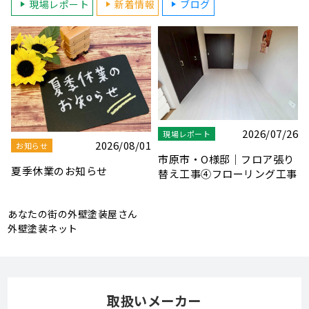
現場レポート
新着情報
ブログ
6
2026/04/27
2026/04/04
お知らせ
現場レポート
り
★G・W休業のお知らせ★
市原市・O様邸｜フロア張り
事
替え工事③下地工事（根太の
設置）
あなたの街の外壁塗装屋さん
外壁塗装ネット
取扱いメーカー