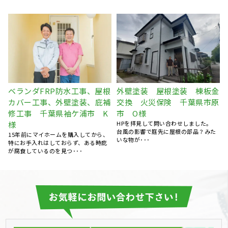
金
外壁塗装 屋根塗装 コーキ
屋根葺き替え工事 瓦屋根か
原
ング打ち替え 千葉県袖ケ浦
ら金属屋根へ 雨漏り修理
市 Y様
千葉県市原市 S様
自宅に近いところの専門業者をインタ
台風のあと、雨の日に雨漏りして、ホ
ーネットで調べて、木村建装さんに見
ームページで探して電話しました。 見
積り依頼しました。 &n･･･
てもらう･･･