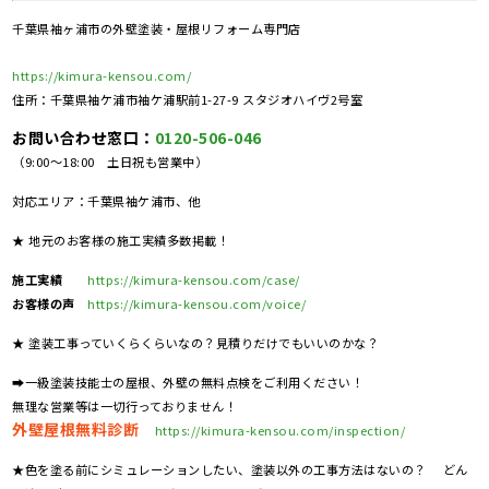
千葉県袖ヶ浦市の外壁塗装・屋根リフォーム専門店
https://kimura-kensou.com/
住所：千葉県袖ケ浦市袖ケ浦駅前1-27-9 スタジオハイヴ2号室
お問い合わせ窓口：
0120-506-046
（9:00～18:00 土日祝も営業中）
対応エリア：千葉県袖ケ浦市、他
★ 地元のお客様の施工実績多数掲載！
施工実績
https://kimura-kensou.com/case/
お客様の声
https://kimura-kensou.com/voice/
★ 塗装工事っていくらくらいなの？見積りだけでもいいのかな？
➡一級塗装技能士の屋根、外壁の無料点検をご利用ください！
無理な営業等は一切行っておりません！
外壁屋根無料診断
https://kimura-kensou.com/inspection/
★色を塗る前にシミュレーションしたい、塗装以外の工事方法はないの？ どん