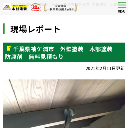
Skip
tog
HOME
>
新着情報
>
現場レポート
>
千葉県袖ケ浦市 外壁塗装 木部塗装
nav
to
MENU
main
content
現場レポート
千葉県袖ケ浦市 外壁塗装 木部塗装
防腐剤 無料見積もり
2021年2月11日更新