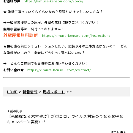
お客様の声
https://kimura-kensou.com/voice/
★ 塗装工事っていくらくらいなの？見積りだけでもいいのかな？
➡一級塗装技能士の屋根、外壁の無料点検をご利用ください！
無理な営業等は一切行っておりません！
外壁屋根無料診断
https://kimura-kensou.com/inspection/
★色を塗る前にシミュレーションしたい、塗装以外の工事方法はないの？ どん
な塗料がいいの？ 業者はどうやって選べばいいの？
➡ どんなご質問でもお気軽にお問い合わせください！
お問い合わせ
https://kimura-kensou.com/contact/
>
>
>
HOME
新着情報
現場レポート
千葉県市原市 外壁塗装 漆喰工事
< 前の記事
【光触媒なら木村建装】新型コロナウイルス対策の今ならお得な
キャンペーン実施中！
次の記事 >