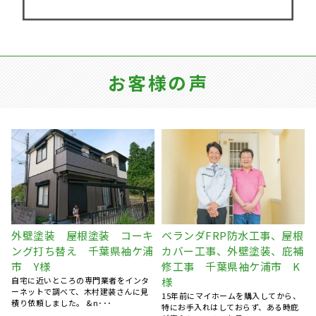
お客様の声
ンダFRP防水工事、屋根
屋根塗装 外壁塗装 外壁補
屋根葺き
ー工事、外壁塗装、庇補
修工事 千葉県袖ケ浦市 G
ら金属
事 千葉県袖ケ浦市 K
様
千葉県市
知人の紹介で木村建装さんに施工をお
台風のあと
願いしました。 丁寧な施工をしていた
ームページ
前にマイホームを購入してから、
だき、要･･･
てもらう･･
手入れはしておらず、ある時庇