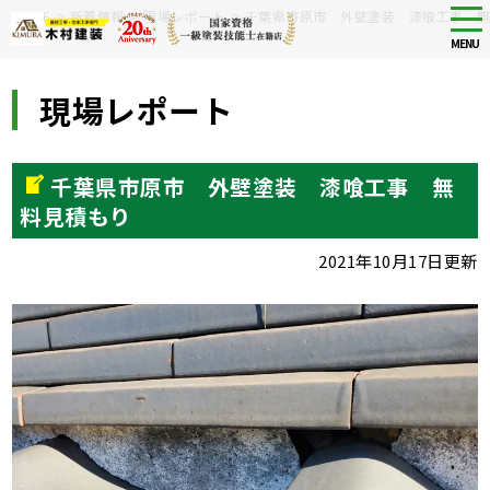
Skip
tog
HOME
>
新着情報
>
現場レポート
>
千葉県市原市 外壁塗装 漆喰工事 
nav
to
MENU
main
content
現場レポート
千葉県市原市 外壁塗装 漆喰工事 無
料見積もり
2021年10月17日更新