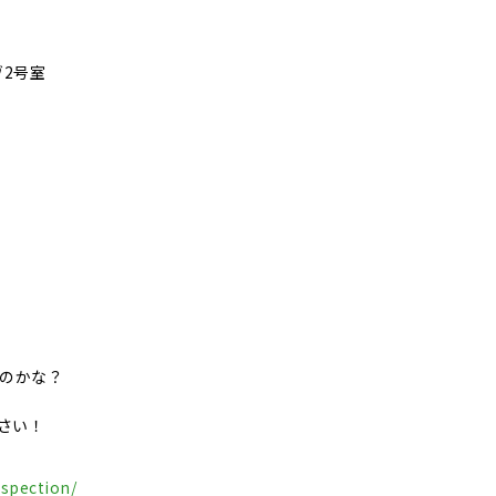
ヴ2号室
いのかな？
さい！
spection/