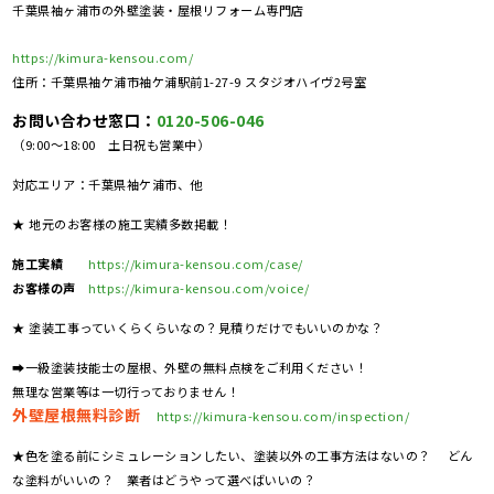
千葉県袖ヶ浦市の外壁塗装・屋根リフォーム専門店
https://kimura-kensou.com/
住所：千葉県袖ケ浦市袖ケ浦駅前1-27-9 スタジオハイヴ2号室
お問い合わせ窓口：
0120-506-046
（9:00～18:00 土日祝も営業中）
対応エリア：千葉県袖ケ浦市、他
★ 地元のお客様の施工実績多数掲載！
施工実績
https://kimura-kensou.com/case/
お客様の声
https://kimura-kensou.com/voice/
★ 塗装工事っていくらくらいなの？見積りだけでもいいのかな？
➡一級塗装技能士の屋根、外壁の無料点検をご利用ください！
無理な営業等は一切行っておりません！
外壁屋根無料診断
https://kimura-kensou.com/inspection/
★色を塗る前にシミュレーションしたい、塗装以外の工事方法はないの？ どん
な塗料がいいの？ 業者はどうやって選べばいいの？