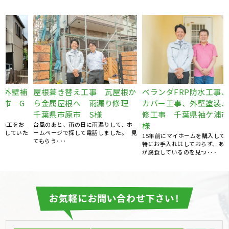
き替え工事 瓦屋根か
ベランダFRP防水工事、屋根
外壁塗装
属屋根へ 雨漏り修理
カバー工事、外壁塗装、庇補
ング打ち
市原市 S様
修工事 千葉県袖ケ浦市 K
市 Y様
と、雨の日に雨漏りして、ホ
様
自宅に近いと
ジで探して電話しました。 見
ーネットで調
15年前にマイホームを購入してから、
･･
積り依頼しまし
特にお手入れはしておらず、ある時庇
が腐食しているのを見つ･･･