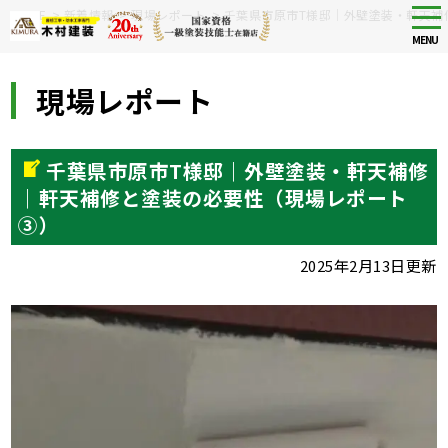
Skip
tog
HOME
>
新着情報
>
現場レポート
>
千葉県市原市T様邸｜外壁塗装・軒天補
nav
to
MENU
main
content
現場レポート
千葉県市原市T様邸｜外壁塗装・軒天補修
｜軒天補修と塗装の必要性（現場レポート
③）
2025年2月13日更新