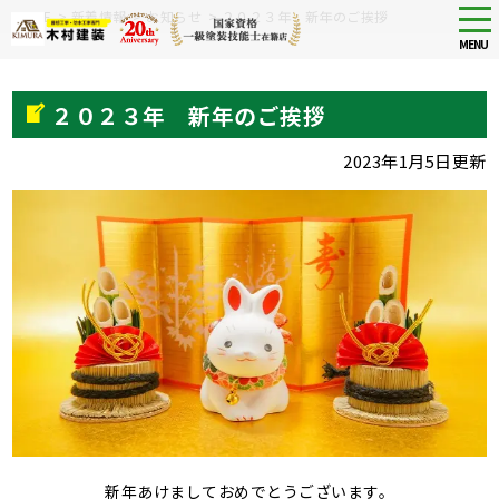
Skip
tog
HOME
>
新着情報
>
お知らせ
>
２０２３年 新年のご挨拶
nav
to
MENU
main
content
２０２３年 新年のご挨拶
2023年1月5日更新
新年あけましておめでとうございます。