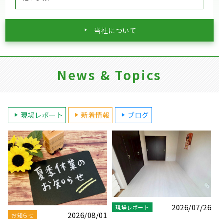
当社について
News & Topics
現場レポート
新着情報
ブログ
6
2026/04/27
2026/04/04
お知らせ
現場レポート