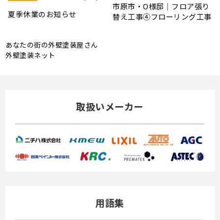
り
★G・W休業のお知らせ★
市原市・O様邸｜フロア張り
事
替え工事③下地工事（根太の
設置）
あなたの街の外壁塗装屋さん
外壁塗装ネット
取扱いメーカー
用語集