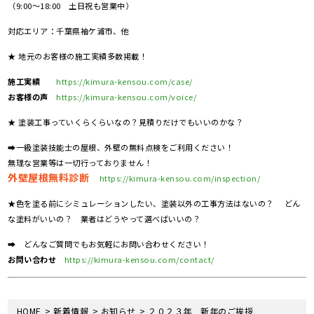
（9:00～18:00 土日祝も営業中）
対応エリア：千葉県袖ケ浦市、他
★ 地元のお客様の施工実績多数掲載！
施工実績
https://kimura-kensou.com/case/
お客様の声
https://kimura-kensou.com/voice/
★ 塗装工事っていくらくらいなの？見積りだけでもいいのかな？
➡一級塗装技能士の屋根、外壁の無料点検をご利用ください！
無理な営業等は一切行っておりません！
外壁屋根無料診断
https://kimura-kensou.com/inspection/
★色を塗る前にシミュレーションしたい、塗装以外の工事方法はないの？ どん
な塗料がいいの？ 業者はどうやって選べばいいの？
➡ どんなご質問でもお気軽にお問い合わせください！
お問い合わせ
https://kimura-kensou.com/contact/
>
>
>
HOME
新着情報
お知らせ
２０２３年 新年のご挨拶