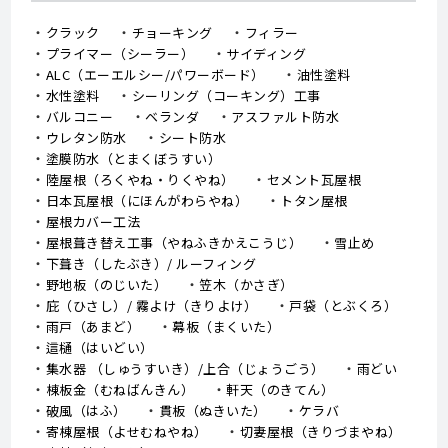
クラック
チョーキング
フィラー
プライマー（シーラー）
サイディング
ALC（エーエルシー/パワーボード）
油性塗料
水性塗料
シーリング（コーキング）工事
バルコニー
ベランダ
アスファルト防水
ウレタン防水
シート防水
塗膜防水（とまくぼうすい）
陸屋根（ろくやね・りくやね）
セメント瓦屋根
日本瓦屋根（にほんがわらやね）
トタン屋根
屋根カバー工法
屋根葺き替え工事（やねふきかえこうじ）
雪止め
下葺き（したぶき）/ ルーフィング
野地板（のじいた）
笠木（かさぎ）
庇（ひさし）/ 霧よけ（きりよけ）
戸袋（とぶくろ）
雨戸（あまど）
幕板（まくいた）
這樋（はいどい）
集水器 （しゅうすいき）/上合（じょうごう）
雨どい
棟板金（むねばんきん）
軒天（のきてん）
破風（はふ）
貫板（ぬきいた）
ケラバ
寄棟屋根（よせむねやね）
切妻屋根（きりづまやね）