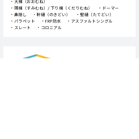
大棟（おおむね）
隅棟（すみむね）/ 下り棟（くだりむね）
ドーマー
鼻隠し
軒樋（のきどい）
竪樋（たてどい）
パラペット
FRP防水
アスファルトシングル
スレート
コロニアル