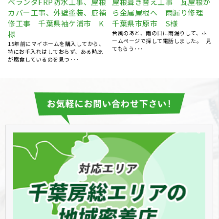
か
屋根塗装 外壁塗装 外壁補
外壁塗装 屋根塗装 棟板金
理
修工事 千葉県袖ケ浦市 G
交換 火災保険 千葉県市原
様
市 O様
知人の紹介で木村建装さんに施工をお
HPを拝見して問い合わせしました。
見
願いしました。 丁寧な施工をしていた
台風の影響で庭先に屋根の部品？みた
だき、要･･･
いな物が･･･