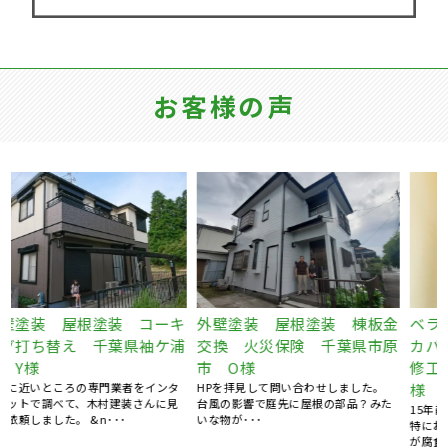
お客様の声
キ
外壁塗装 屋根塗装 棟板金
ベランダFRP防水工事、屋根
浦
交換 火災保険 千葉県市原
カバー工事、外壁塗装、庇補
市 O様
修工事 千葉県袖ケ浦市 K
HPを拝見して問い合わせしました。
様
台風の影響で庭先に屋根の部品？みた
15年前にマイホームを購入してから、
いな物が･･･
特にお手入れはしておらず、ある時庇
が腐食しているのを見つ･･･