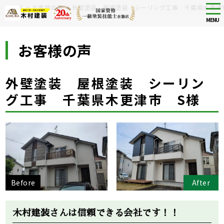
Skip
tog
HOME
>
お客様の声
>
外壁塗装 屋根塗装 シーリング工事 千葉県木更津
nav
to
MENU
main
content
お客様の声
外壁塗装 屋根塗装 シーリン
グ工事 千葉県木更津市 S様
Before
After
木村建装さんは信頼できる会社です！！