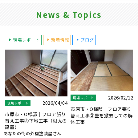
News & Topics
現場レポート
新着情報
ブログ
2
2026/07/26
現場レポート
2026/08/01
お知らせ
り
市原市・O様邸｜フロア張り
夏季休業のお知らせ
解
替え工事④フローリング工事
あなたの街の外壁塗装屋さん