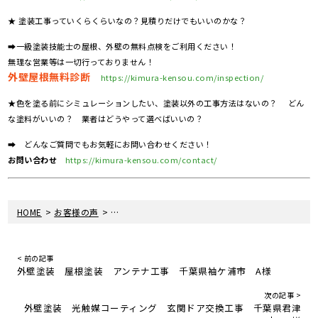
★ 塗装工事っていくらくらいなの？見積りだけでもいいのかな？
➡一級塗装技能士の屋根、外壁の無料点検をご利用ください！
無理な営業等は一切行っておりません！
外壁屋根無料診断
https://kimura-kensou.com/inspection/
★色を塗る前にシミュレーションしたい、塗装以外の工事方法はないの？ どん
な塗料がいいの？ 業者はどうやって選べばいいの？
➡ どんなご質問でもお気軽にお問い合わせください！
お問い合わせ
https://kimura-kensou.com/contact/
>
>
HOME
お客様の声
外壁塗装 屋根塗装 シーリング工事 千葉県木更
< 前の記事
外壁塗装 屋根塗装 アンテナ工事 千葉県袖ケ浦市 A様
次の記事 >
外壁塗装 光触媒コーティング 玄関ドア交換工事 千葉県君津