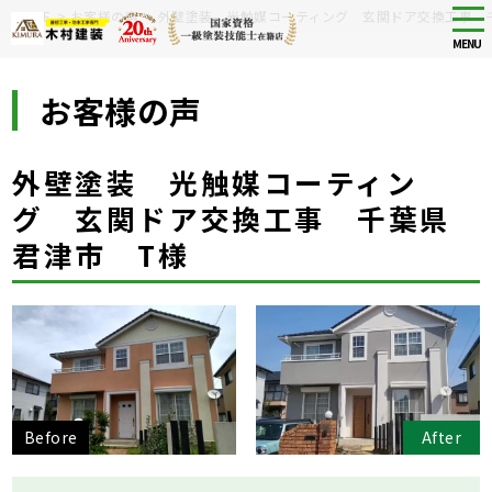
Skip
tog
HOME
>
お客様の声
>
外壁塗装 光触媒コーティング 玄関ドア交換工事 
nav
to
MENU
main
content
お客様の声
外壁塗装 光触媒コーティン
グ 玄関ドア交換工事 千葉県
君津市 T様
Before
After