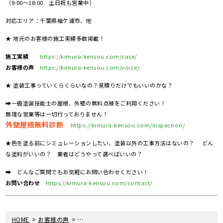
（9:00～18:00 土日祝も営業中）
対応エリア：千葉県袖ケ浦市、他
★ 地元のお客様の施工実績多数掲載！
施工実績
https://kimura-kensou.com/case/
お客様の声
https://kimura-kensou.com/voice/
★ 塗装工事っていくらくらいなの？見積りだけでもいいのかな？
➡一級塗装技能士の屋根、外壁の無料点検をご利用ください！
無理な営業等は一切行っておりません！
外壁屋根無料診断
https://kimura-kensou.com/inspection/
★色を塗る前にシミュレーションしたい、塗装以外の工事方法はないの？ どん
な塗料がいいの？ 業者はどうやって選べばいいの？
➡ どんなご質問でもお気軽にお問い合わせください！
お問い合わせ
https://kimura-kensou.com/contact/
>
>
HOME
お客様の声
外壁塗装 光触媒コーティング 玄関ドア交換工事