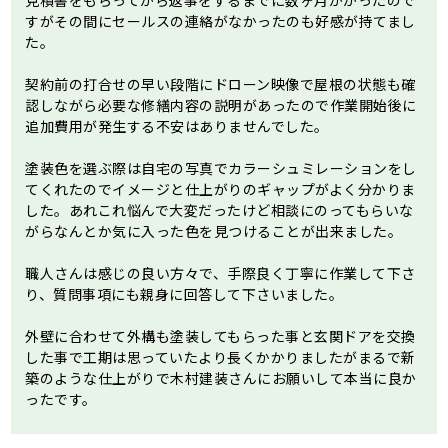
見積書をもらってから返事をするまでに数ヶ月かかったので
すがその間にセールスの連絡がなかったのも好感が持てまし
た。
契約前の打合せの早い段階にドローン映像で屋根の状態も確
認しながら必要な修繕内容の説明があったので作業開始後に
追加費用が発生する不安はありませんでした。
塗装色を選ぶ際は自宅の写真でカラーシュミレーションをし
てくれたのでイメージと仕上がりのギャップがよく分かりま
した。あれこれ悩んで大変だったけど相談にのってもらいな
がらなんとか気に入った色を見つけることが出来ました。
職人さんは感じの良い方々で、手際良く丁寧に作業して下さ
り、質問事項にも親身に回答して下さいました。
外壁に合わせて外構も塗装してもらった事と玄関ドアを交換
した事で工期は思っていたより長くかかりましたがまるで新
築のような仕上がりで木村建装さんにお願いして本当に良か
ったです。