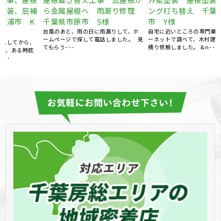
補
ら金属屋根へ 雨漏り修理
ング打ち替え 千葉県袖ケ浦
千葉県市原市 S様
市 Y様
台風のあと、雨の日に雨漏りして、ホ
自宅に近いところの専門業者をインタ
ームページで探して電話しました。 見
ーネットで調べて、木村建装さんに見
、
てもらう･･･
積り依頼しました。 &n･･･