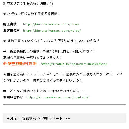
対応エリア：千葉県袖ケ浦市、他
★ 地元のお客様の施工実績多数掲載！
施工実績
https://kimura-kensou.com/case/
お客様の声
https://kimura-kensou.com/voice/
★ 塗装工事っていくらくらいなの？見積りだけでもいいのかな？
➡一級塗装技能士の屋根、外壁の無料点検をご利用ください！
無理な営業等は一切行っておりません！
外壁屋根無料診断
https://kimura-kensou.com/inspection/
★色を塗る前にシミュレーションしたい、塗装以外の工事方法はないの？ どん
な塗料がいいの？ 業者はどうやって選べばいいの？
➡ どんなご質問でもお気軽にお問い合わせください！
お問い合わせ
https://kimura-kensou.com/contact/
>
>
>
HOME
新着情報
現場レポート
千葉県市原市T様邸｜屋根塗装・外壁