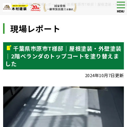
Skip
tog
HOME
>
新着情報
>
現場レポート
>
千葉県市原市T様邸｜屋根塗装・外壁塗
nav
to
MENU
main
content
現場レポート
千葉県市原市T様邸｜屋根塗装・外壁塗装
｜2階ベランダのトップコートを塗り替えま
した
2024年10月7日更新