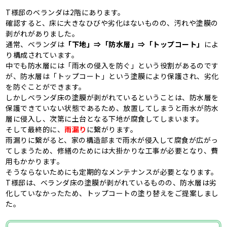
T様邸のベランダは2階にあります。
確認すると、床に大きなひびや劣化はないものの、汚れや塗膜の
剥がれがありました。
通常、ベランダは
「下地」⇒「防水層」⇒「トップコート」
によ
り構成されています。
中でも防水層には「雨水の侵入を防ぐ」という役割があるのです
が、防水層は「トップコート」という塗膜により保護され、劣化
を防ぐことができます。
しかしベランダ床の塗膜が剥がれているということは、防水層を
保護できていない状態であるため、放置してしまうと雨水が防水
層に侵入し、次第に土台となる下地が腐食してしまいます。
そして最終的に、
雨漏り
に繋がります。
雨漏りに繋がると、家の構造部まで雨水が侵入して腐食が広がっ
てしまうため、修繕のためには大掛かりな工事が必要となり、費
用もかかります。
そうならないためにも定期的なメンテナンスが必要となります。
T様邸は、ベランダ床の塗膜が剥がれているものの、防水層は劣
化していなかったため、トップコートの塗り替えをご提案しまし
た。