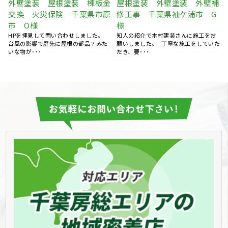
補
外壁塗装 屋根塗装 コーキ
屋根葺き替え工事 瓦屋根か
ング打ち替え 千葉県袖ケ浦
ら金属屋根へ 雨漏り修理
市 Y様
千葉県市原市 S様
自宅に近いところの専門業者をインタ
台風のあと、雨の日に雨漏りして、ホ
た
ーネットで調べて、木村建装さんに見
ームページで探して電話しました。 見
積り依頼しました。 &n･･･
てもらう･･･